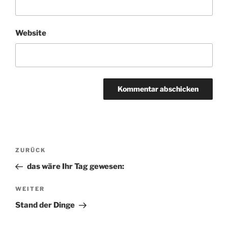
Website
Beitragsnavigation
ZURÜCK
Vorheriger
Beitrag
das wäre Ihr Tag gewesen:
WEITER
Nächster
Beitrag
Stand der Dinge