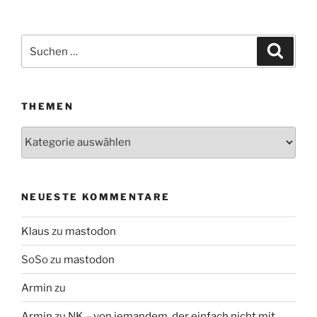
Suchen
Suche
nach:
THEMEN
Themen
NEUESTE KOMMENTARE
Klaus
zu
mastodon
SoSo
zu
mastodon
Armin
zu
Armin
zu
NK – von jemandem, der einfach nicht mit