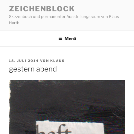
Zum
ZEICHENBLOCK
Inhalt
Skizzenbuch und permanenter Ausstellungsraum von Klaus
springen
Harth
Menü
VERÖFFENTLICHT
18. JULI 2014
VON
KLAUS
AM
gestern abend