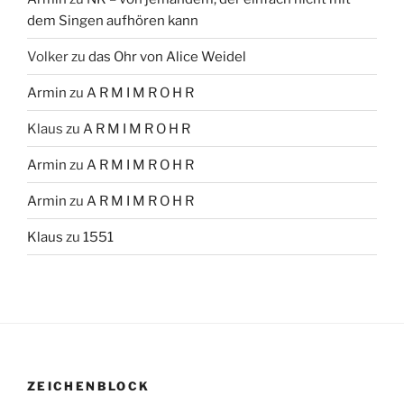
dem Singen aufhören kann
Volker
zu
das Ohr von Alice Weidel
Armin
zu
A R M I M R O H R
Klaus
zu
A R M I M R O H R
Armin
zu
A R M I M R O H R
Armin
zu
A R M I M R O H R
Klaus
zu
1551
ZEICHENBLOCK