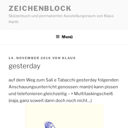
Zum
ZEICHENBLOCK
Inhalt
Skizzenbuch und permanenter Ausstellungsraum von Klaus
springen
Harth
Menü
VERÖFFENTLICHT
14. NOVEMBER 2016
VON
KLAUS
AM
gesterday
auf dem Weg zum Sali e Tabacchi gesterday folgenden
Anschauungsunterricht genossen: man(n) kann pissen
und telefonieren gleichzeitig – > Multitaskingscheiß
(naja, ganz soweit dann doch noch nicht…)