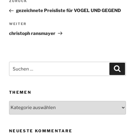
ZURÜCK
Vorheriger
Beitrag
gezeichnete Preisliste für VOGEL UND GEGEND
WEITER
Nächster
Beitrag
christoph ransmayer
Suchen
Suche
nach:
THEMEN
Themen
NEUESTE KOMMENTARE