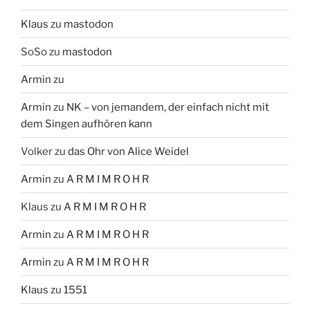
Klaus
zu
mastodon
SoSo
zu
mastodon
Armin
zu
Armin
zu
NK – von jemandem, der einfach nicht mit
dem Singen aufhören kann
Volker
zu
das Ohr von Alice Weidel
Armin
zu
A R M I M R O H R
Klaus
zu
A R M I M R O H R
Armin
zu
A R M I M R O H R
Armin
zu
A R M I M R O H R
Klaus
zu
1551