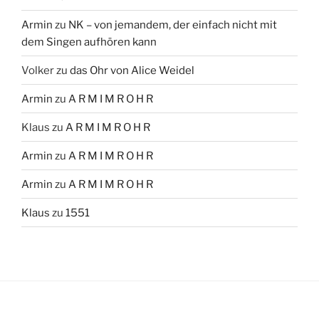
Armin
zu
NK – von jemandem, der einfach nicht mit
dem Singen aufhören kann
Volker
zu
das Ohr von Alice Weidel
Armin
zu
A R M I M R O H R
Klaus
zu
A R M I M R O H R
Armin
zu
A R M I M R O H R
Armin
zu
A R M I M R O H R
Klaus
zu
1551