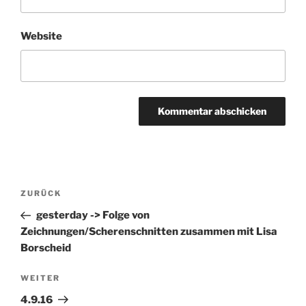
Website
Beitragsnavigation
ZURÜCK
Vorheriger
Beitrag
gesterday -> Folge von
Zeichnungen/Scherenschnitten zusammen mit Lisa
Borscheid
WEITER
Nächster
Beitrag
4.9.16