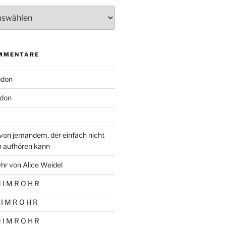
MMENTARE
odon
don
von jemandem, der einfach nicht
n aufhören kann
hr von Alice Weidel
 I M R O H R
 I M R O H R
 I M R O H R