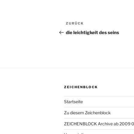
Beitragsnavigation
ZURÜCK
Vorheriger
Beitrag
die leichtigkeit des seins
ZEICHENBLOCK
Startseite
Zu diesem Zeichenblock
ZEICHENBLOCK Archive ab 2009 