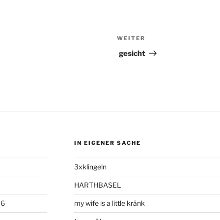
WEITER
Nächster
Beitrag
gesicht
IN EIGENER SACHE
3xklingeln
HARTHBASEL
06
my wife is a little kränk