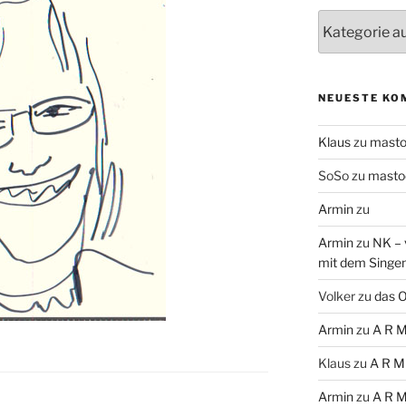
Themen
NEUESTE KO
Klaus
zu
mast
SoSo
zu
masto
Armin
zu
Armin
zu
NK – 
mit dem Singe
Volker
zu
das O
Armin
zu
A R M
Klaus
zu
A R M
Armin
zu
A R M