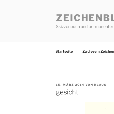
Zum
Inhalt
ZEICHENB
springen
Skizzenbuch und permanenter 
Startseite
Zu diesem Zeichen
VERÖFFENTLICHT
15. MÄRZ 2014
VON
KLAUS
AM
gesicht