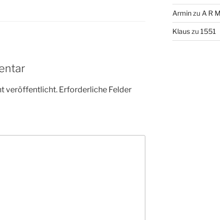
Armin
zu
A R M
Klaus
zu
1551
entar
 veröffentlicht.
Erforderliche Felder