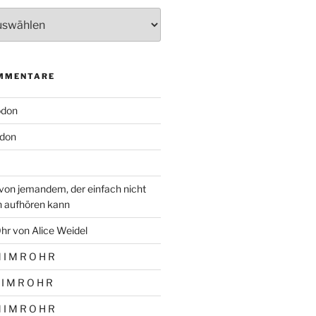
MMENTARE
odon
don
von jemandem, der einfach nicht
n aufhören kann
hr von Alice Weidel
 I M R O H R
 I M R O H R
 I M R O H R