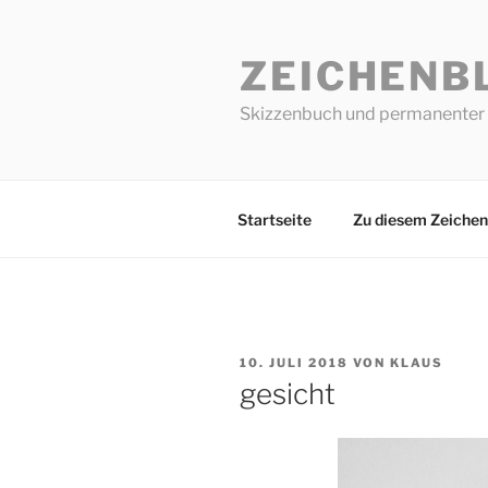
Zum
Inhalt
ZEICHENB
springen
Skizzenbuch und permanenter 
Startseite
Zu diesem Zeichen
VERÖFFENTLICHT
10. JULI 2018
VON
KLAUS
AM
gesicht