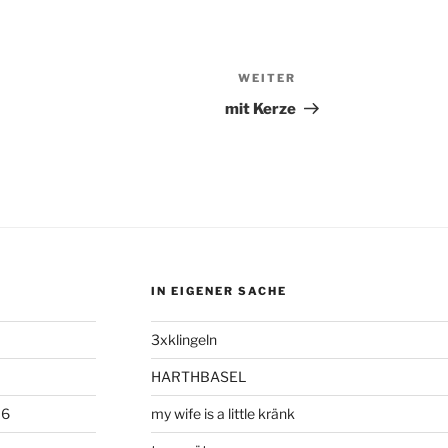
WEITER
Nächster
Beitrag
mit Kerze
IN EIGENER SACHE
3xklingeln
HARTHBASEL
06
my wife is a little kränk