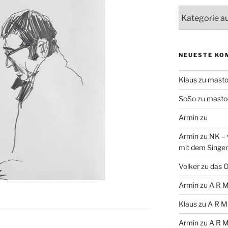
Themen
NEUESTE KO
Klaus
zu
mast
SoSo
zu
masto
Armin
zu
Armin
zu
NK – 
mit dem Singe
Volker
zu
das O
Armin
zu
A R M
Klaus
zu
A R M
Armin
zu
A R M