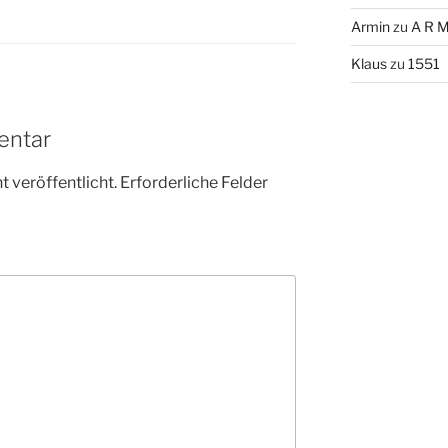
Armin
zu
A R M
Klaus
zu
1551
entar
 veröffentlicht.
Erforderliche Felder