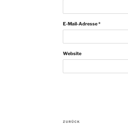
E-Mail-Adresse
*
Website
Beitragsnavigation
ZURÜCK
Vorheriger