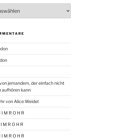
MMENTARE
odon
don
von jemandem, der einfach nicht
n aufhören kann
hr von Alice Weidel
 I M R O H R
 I M R O H R
 I M R O H R