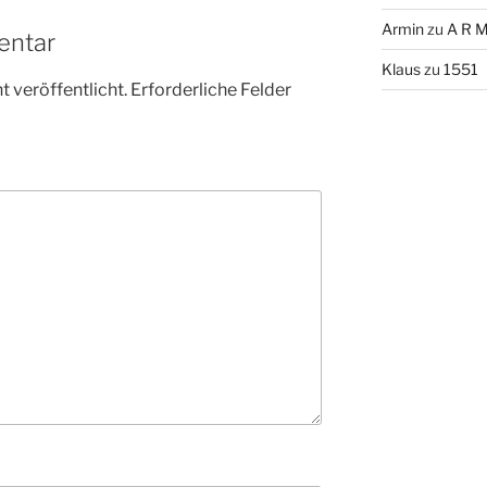
Armin
zu
A R M
entar
Klaus
zu
1551
 veröffentlicht.
Erforderliche Felder