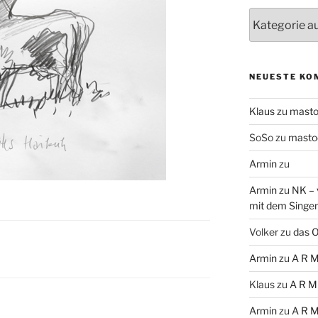
Themen
NEUESTE KO
Klaus
zu
mast
SoSo
zu
masto
Armin
zu
Armin
zu
NK – 
mit dem Singe
Volker
zu
das O
Armin
zu
A R M
Klaus
zu
A R M
Armin
zu
A R M