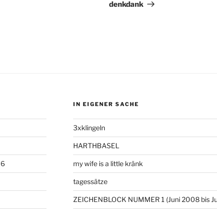
Beitrag
denkdank
IN EIGENER SACHE
3xklingeln
HARTHBASEL
06
my wife is a little kränk
tagessätze
ZEICHENBLOCK NUMMER 1 (Juni 2008 bis Ju