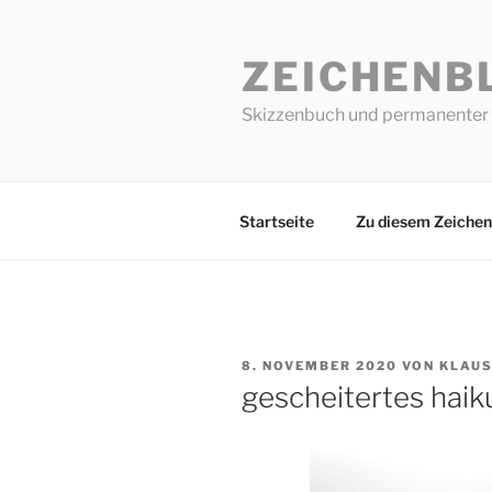
Zum
Inhalt
ZEICHENB
springen
Skizzenbuch und permanenter 
Startseite
Zu diesem Zeichen
VERÖFFENTLICHT
8. NOVEMBER 2020
VON
KLAU
AM
gescheitertes haik