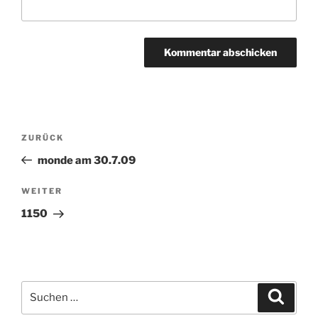
Beitragsnavigation
ZURÜCK
Vorheriger
Beitrag
monde am 30.7.09
WEITER
Nächster
Beitrag
1150
Suchen
Suche
nach: