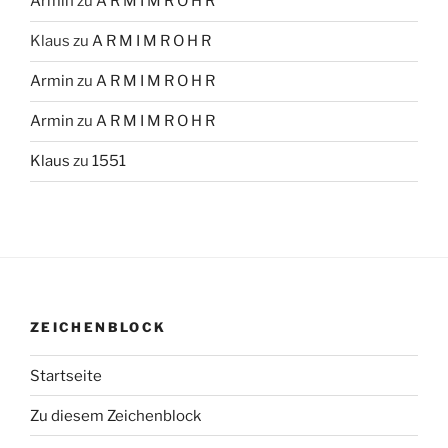
Armin
zu
A R M I M R O H R
Klaus
zu
A R M I M R O H R
Armin
zu
A R M I M R O H R
Armin
zu
A R M I M R O H R
Klaus
zu
1551
ZEICHENBLOCK
Startseite
Zu diesem Zeichenblock