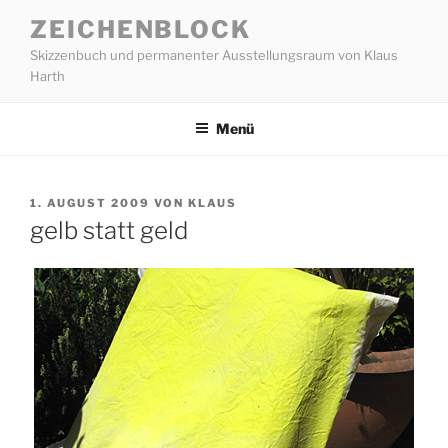
Zum
ZEICHENBLOCK
Inhalt
Skizzenbuch und permanenter Ausstellungsraum von Klaus
springen
Harth
Menü
VERÖFFENTLICHT
1. AUGUST 2009
VON
KLAUS
AM
gelb statt geld