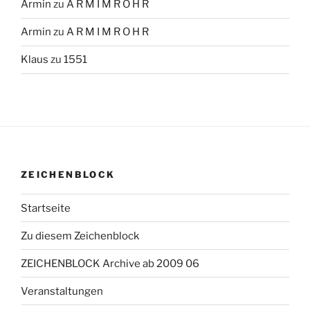
Armin
zu
A R M I M R O H R
Armin
zu
A R M I M R O H R
Klaus
zu
1551
ZEICHENBLOCK
Startseite
Zu diesem Zeichenblock
ZEICHENBLOCK Archive ab 2009 06
Veranstaltungen