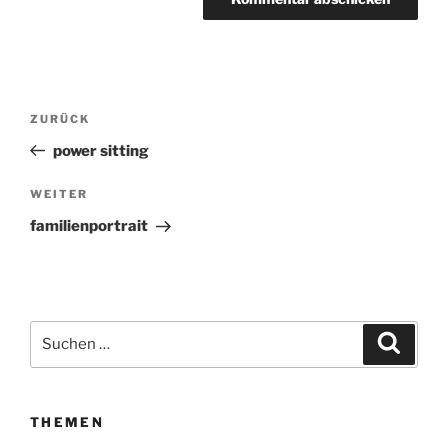
Beitragsnavigation
ZURÜCK
Vorheriger
Beitrag
power sitting
WEITER
Nächster
Beitrag
familienportrait
Suchen
Suche
nach:
THEMEN