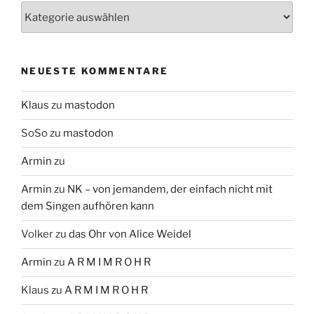
Themen
NEUESTE KOMMENTARE
Klaus
zu
mastodon
SoSo
zu
mastodon
Armin
zu
Armin
zu
NK – von jemandem, der einfach nicht mit
dem Singen aufhören kann
Volker
zu
das Ohr von Alice Weidel
Armin
zu
A R M I M R O H R
Klaus
zu
A R M I M R O H R