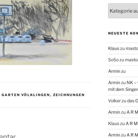
Themen
NEUESTE KO
Klaus
zu
mast
SoSo
zu
masto
Armin
zu
Armin
zu
NK – 
mit dem Singe
 GARTEN VÖLKLINGEN
,
ZEICHNUNGEN
Volker
zu
das O
Armin
zu
A R M
Klaus
zu
A R M
Armin
zu
A R M
entar