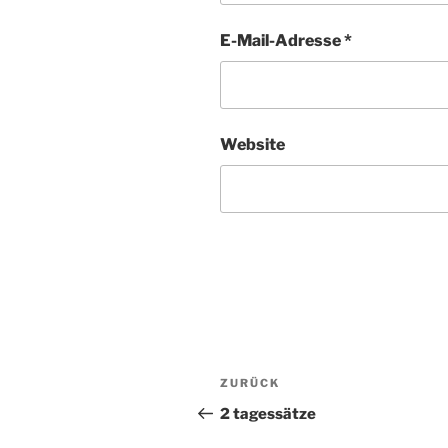
E-Mail-Adresse
*
Website
Beitragsnavigation
ZURÜCK
Vorheriger
Beitrag
2 tagessätze