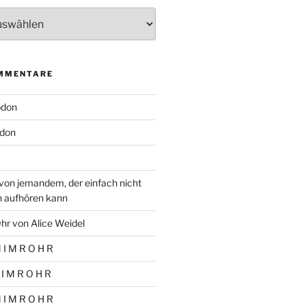
MMENTARE
odon
don
von jemandem, der einfach nicht
n aufhören kann
hr von Alice Weidel
 I M R O H R
 I M R O H R
 I M R O H R