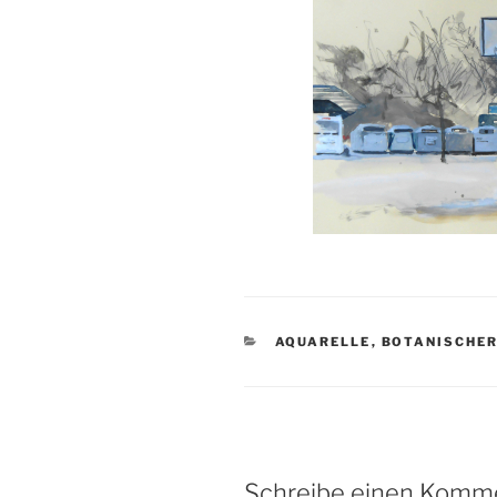
KATEGORIEN
AQUARELLE
,
BOTANISCHER
Schreibe einen Komm