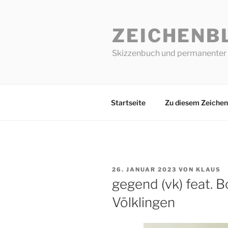
Zum
Inhalt
ZEICHENB
springen
Skizzenbuch und permanenter 
Startseite
Zu diesem Zeichen
VERÖFFENTLICHT
26. JANUAR 2023
VON
KLAUS
AM
gegend (vk) feat. 
Völklingen