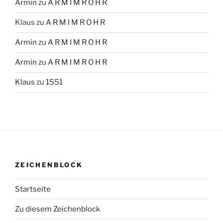
Armin
zu
A R M I M R O H R
Klaus
zu
A R M I M R O H R
Armin
zu
A R M I M R O H R
Armin
zu
A R M I M R O H R
Klaus
zu
1551
ZEICHENBLOCK
Startseite
Zu diesem Zeichenblock