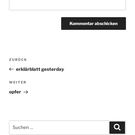
Beitragsnavigation
ZURÜCK
Vorheriger
Beitrag
erklärblatt gesterday
WEITER
Nächster
Beitrag
opfer
Suchen
Suche
nach: