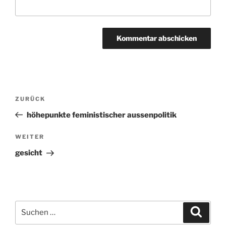
Beitragsnavigation
ZURÜCK
Vorheriger
Beitrag
höhepunkte feministischer aussenpolitik
WEITER
Nächster
Beitrag
gesicht
Suchen
Suche
nach: