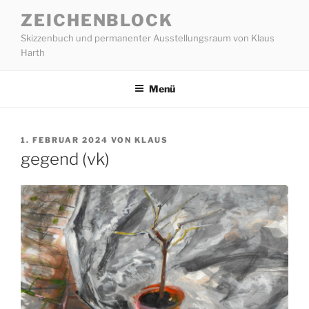
Zum
ZEICHENBLOCK
Inhalt
Skizzenbuch und permanenter Ausstellungsraum von Klaus
springen
Harth
Menü
VERÖFFENTLICHT
1. FEBRUAR 2024
VON
KLAUS
AM
gegend (vk)