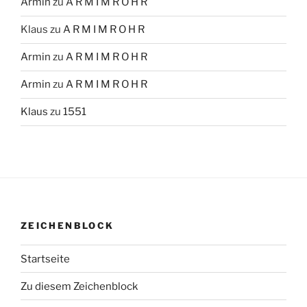
Armin
zu
A R M I M R O H R
Klaus
zu
A R M I M R O H R
Armin
zu
A R M I M R O H R
Armin
zu
A R M I M R O H R
Klaus
zu
1551
ZEICHENBLOCK
Startseite
Zu diesem Zeichenblock