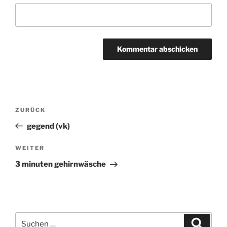
Beitragsnavigation
ZURÜCK
Vorheriger
Beitrag
gegend (vk)
WEITER
Nächster
Beitrag
3 minuten gehirnwäsche
Suchen
Suche