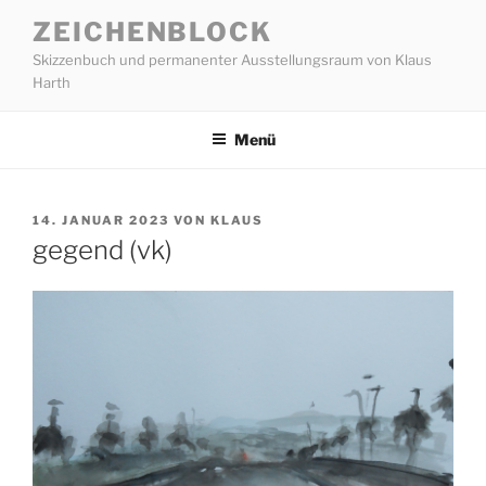
Zum
ZEICHENBLOCK
Inhalt
Skizzenbuch und permanenter Ausstellungsraum von Klaus
springen
Harth
Menü
VERÖFFENTLICHT
14. JANUAR 2023
VON
KLAUS
AM
gegend (vk)