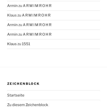
Armin
zu
A R M I M R O H R
Klaus
zu
A R M I M R O H R
Armin
zu
A R M I M R O H R
Armin
zu
A R M I M R O H R
Klaus
zu
1551
ZEICHENBLOCK
Startseite
Zu diesem Zeichenblock