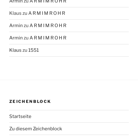
Armin
zu
A R M I M R O H R
Klaus
zu
A R M I M R O H R
Armin
zu
A R M I M R O H R
Armin
zu
A R M I M R O H R
Klaus
zu
1551
ZEICHENBLOCK
Startseite
Zu diesem Zeichenblock