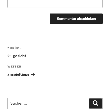
Beitragsnavigation
ZURÜCK
Vorheriger
Beitrag
gesicht
WEITER
Nächster
Beitrag
anspieltipps
Suchen
Suche
nach: