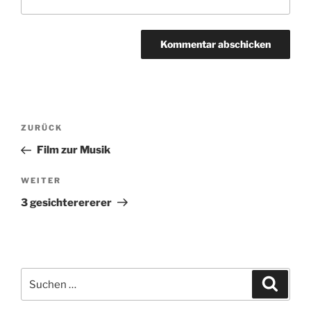
Beitragsnavigation
ZURÜCK
Vorheriger
Beitrag
Film zur Musik
WEITER
Nächster
Beitrag
3 gesichterererer
Suchen
Suche
nach: