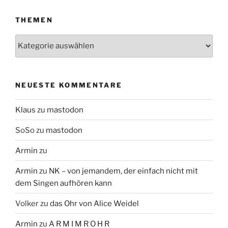
THEMEN
Themen
NEUESTE KOMMENTARE
Klaus
zu
mastodon
SoSo
zu
mastodon
Armin
zu
Armin
zu
NK – von jemandem, der einfach nicht mit
dem Singen aufhören kann
Volker
zu
das Ohr von Alice Weidel
Armin
zu
A R M I M R O H R