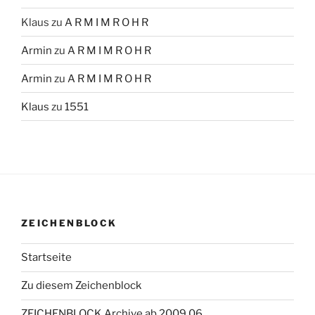
Klaus
zu
A R M I M R O H R
Armin
zu
A R M I M R O H R
Armin
zu
A R M I M R O H R
Klaus
zu
1551
ZEICHENBLOCK
Startseite
Zu diesem Zeichenblock
ZEICHENBLOCK Archive ab 2009 06