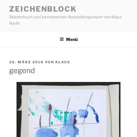
Zum
ZEICHENBLOCK
Inhalt
Skizzenbuch und permanenter Ausstellungsraum von Klaus
springen
Harth
Menü
VERÖFFENTLICHT
26. MÄRZ 2018
VON
KLAUS
AM
gegend