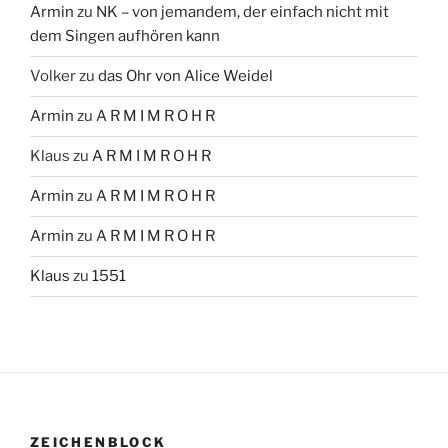
Armin
zu
NK – von jemandem, der einfach nicht mit
dem Singen aufhören kann
Volker
zu
das Ohr von Alice Weidel
Armin
zu
A R M I M R O H R
Klaus
zu
A R M I M R O H R
Armin
zu
A R M I M R O H R
Armin
zu
A R M I M R O H R
Klaus
zu
1551
ZEICHENBLOCK