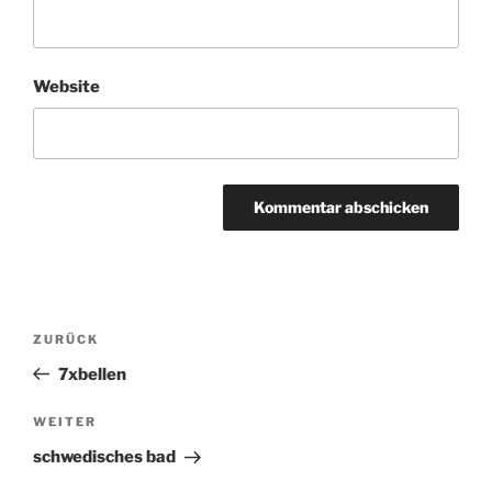
Website
Beitragsnavigation
ZURÜCK
Vorheriger
Beitrag
7xbellen
WEITER
Nächster
Beitrag
schwedisches bad