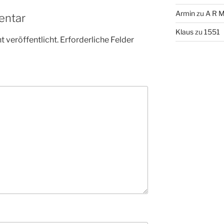
Armin
zu
A R M
entar
Klaus
zu
1551
 veröffentlicht.
Erforderliche Felder