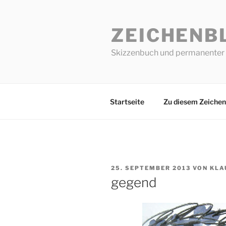
Zum
Inhalt
ZEICHENB
springen
Skizzenbuch und permanenter 
Startseite
Zu diesem Zeichen
VERÖFFENTLICHT
25. SEPTEMBER 2013
VON
KLA
AM
gegend