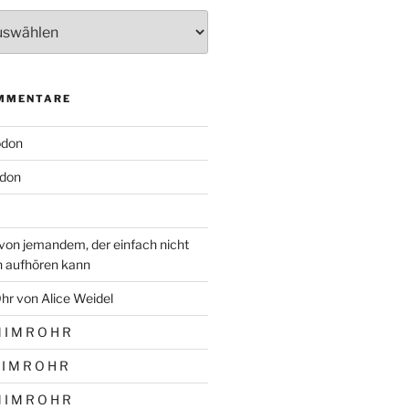
MMENTARE
odon
don
von jemandem, der einfach nicht
n aufhören kann
hr von Alice Weidel
 I M R O H R
 I M R O H R
 I M R O H R