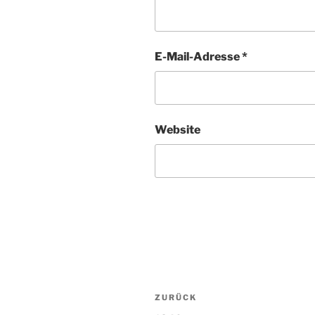
E-Mail-Adresse
*
Website
Beitragsnavigation
ZURÜCK
Vorheriger