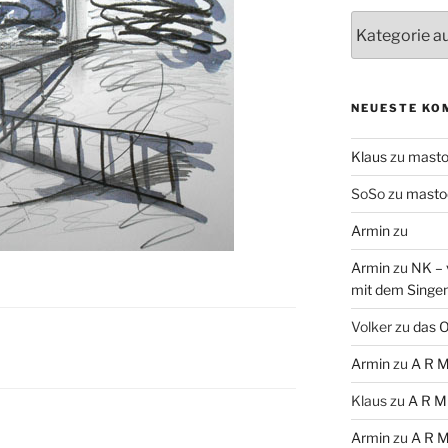
Themen
NEUESTE KO
Klaus
zu
mast
SoSo
zu
masto
Armin
zu
Armin
zu
NK – 
mit dem Singe
Volker
zu
das O
Armin
zu
A R M
Klaus
zu
A R M
Armin
zu
A R M