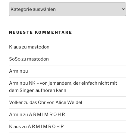
Themen
NEUESTE KOMMENTARE
Klaus
zu
mastodon
SoSo
zu
mastodon
Armin
zu
Armin
zu
NK – von jemandem, der einfach nicht mit
dem Singen aufhören kann
Volker
zu
das Ohr von Alice Weidel
Armin
zu
A R M I M R O H R
Klaus
zu
A R M I M R O H R