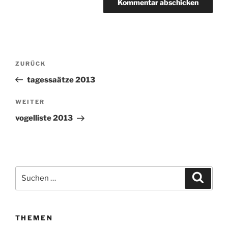
Beitragsnavigation
ZURÜCK
Vorheriger
Beitrag
tagessaätze 2013
WEITER
Nächster
Beitrag
vogelliste 2013
Suchen
Suche
nach:
THEMEN