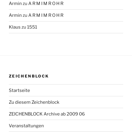
Armin
zu
A R M I M R O H R
Armin
zu
A R M I M R O H R
Klaus
zu
1551
ZEICHENBLOCK
Startseite
Zu diesem Zeichenblock
ZEICHENBLOCK Archive ab 2009 06
Veranstaltungen