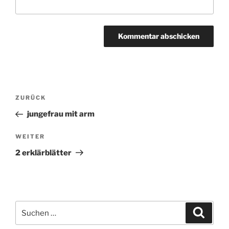
Beitragsnavigation
ZURÜCK
Vorheriger
Beitrag
jungefrau mit arm
WEITER
Nächster
Beitrag
2 erklärblätter
Suchen
Suche
nach: