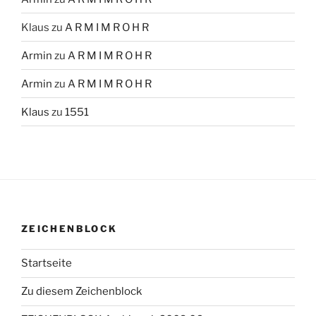
Klaus
zu
A R M I M R O H R
Armin
zu
A R M I M R O H R
Armin
zu
A R M I M R O H R
Klaus
zu
1551
ZEICHENBLOCK
Startseite
Zu diesem Zeichenblock