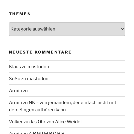
THEMEN
Themen
NEUESTE KOMMENTARE
Klaus
zu
mastodon
SoSo
zu
mastodon
Armin
zu
Armin
zu
NK – von jemandem, der einfach nicht mit
dem Singen aufhören kann
Volker
zu
das Ohr von Alice Weidel
Armin
zu
A R M I M R O H R