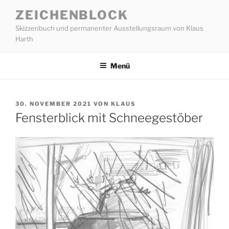
Zum
ZEICHENBLOCK
Inhalt
Skizzenbuch und permanenter Ausstellungsraum von Klaus
springen
Harth
Menü
VERÖFFENTLICHT
30. NOVEMBER 2021
VON
KLAUS
AM
Fensterblick mit Schneegestöber