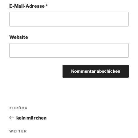
E-Mail-Adresse
*
Website
Beitragsnavigation
ZURÜCK
Vorheriger
Beitrag
kein märchen
WEITER
Nächster