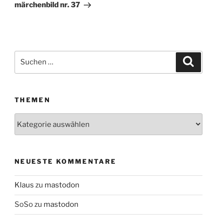
Beitrag
märchenbild nr. 37
Suchen
Suche
nach:
THEMEN
Themen
NEUESTE KOMMENTARE
Klaus
zu
mastodon
SoSo
zu
mastodon