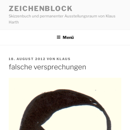
Zum
ZEICHENBLOCK
Inhalt
Skizzenbuch und permanenter Ausstellungsraum von Klaus
springen
Harth
Menü
VERÖFFENTLICHT
18. AUGUST 2012
VON
KLAUS
AM
falsche versprechungen