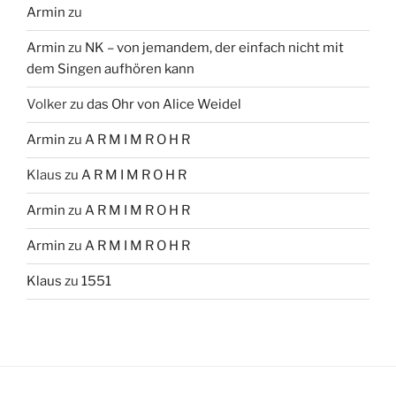
Armin
zu
Armin
zu
NK – von jemandem, der einfach nicht mit
dem Singen aufhören kann
Volker
zu
das Ohr von Alice Weidel
Armin
zu
A R M I M R O H R
Klaus
zu
A R M I M R O H R
Armin
zu
A R M I M R O H R
Armin
zu
A R M I M R O H R
Klaus
zu
1551