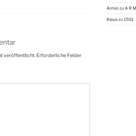
Armin
zu
A R M
Klaus
zu
1551
entar
 veröffentlicht.
Erforderliche Felder