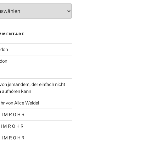
MMENTARE
odon
don
von jemandem, der einfach nicht
n aufhören kann
hr von Alice Weidel
 I M R O H R
 I M R O H R
 I M R O H R