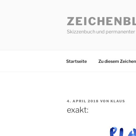
Zum
Inhalt
ZEICHENB
springen
Skizzenbuch und permanenter 
Startseite
Zu diesem Zeichen
VERÖFFENTLICHT
4. APRIL 2018
VON
KLAUS
AM
exakt: