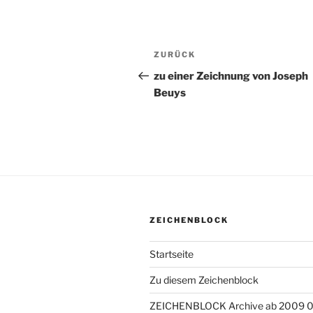
Beitragsnavigation
ZURÜCK
Vorheriger
Beitrag
zu einer Zeichnung von Joseph
Beuys
ZEICHENBLOCK
Startseite
Zu diesem Zeichenblock
ZEICHENBLOCK Archive ab 2009 