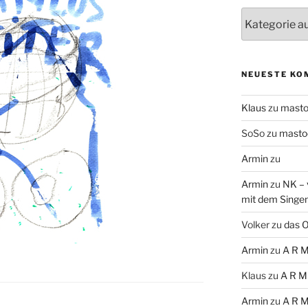
Themen
NEUESTE KO
Klaus
zu
mast
SoSo
zu
masto
Armin
zu
Armin
zu
NK – 
mit dem Singe
Volker
zu
das O
Armin
zu
A R M
Klaus
zu
A R M
Armin
zu
A R M