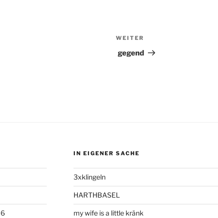
WEITER
Nächster
Beitrag
gegend
IN EIGENER SACHE
3xklingeln
HARTHBASEL
06
my wife is a little kränk