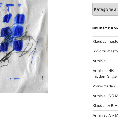
Themen
NEUESTE KO
Klaus
zu
mast
SoSo
zu
masto
Armin
zu
Armin
zu
NK – 
mit dem Singe
Volker
zu
das O
Armin
zu
A R M
Klaus
zu
A R M
Armin
zu
A R M