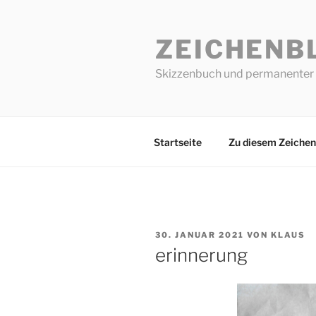
Zum
Inhalt
ZEICHENB
springen
Skizzenbuch und permanenter 
Startseite
Zu diesem Zeichen
VERÖFFENTLICHT
30. JANUAR 2021
VON
KLAUS
AM
erinnerung