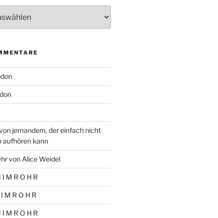
MMENTARE
odon
don
von jemandem, der einfach nicht
n aufhören kann
hr von Alice Weidel
 I M R O H R
 I M R O H R
 I M R O H R