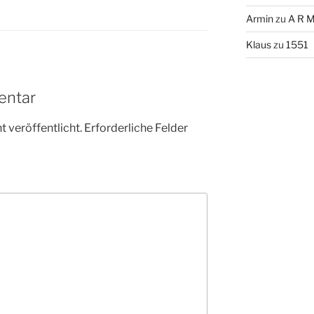
Armin
zu
A R M
Klaus
zu
1551
entar
 veröffentlicht.
Erforderliche Felder