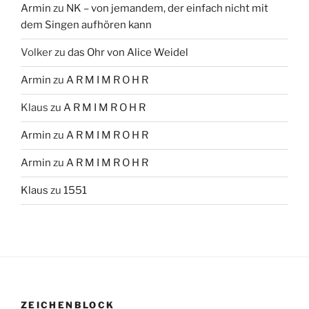
Armin
zu
NK – von jemandem, der einfach nicht mit
dem Singen aufhören kann
Volker
zu
das Ohr von Alice Weidel
Armin
zu
A R M I M R O H R
Klaus
zu
A R M I M R O H R
Armin
zu
A R M I M R O H R
Armin
zu
A R M I M R O H R
Klaus
zu
1551
ZEICHENBLOCK