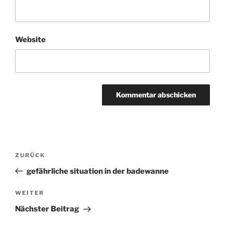
Website
Beitragsnavigation
ZURÜCK
Vorheriger
Beitrag
gefährliche situation in der badewanne
WEITER
Nächster
Beitrag
Nächster Beitrag