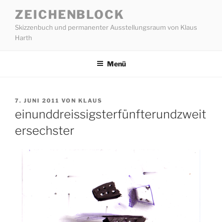
Zum
ZEICHENBLOCK
Inhalt
Skizzenbuch und permanenter Ausstellungsraum von Klaus
springen
Harth
Menü
VERÖFFENTLICHT
7. JUNI 2011
VON
KLAUS
AM
einunddreissigsterfünfterundzweit
ersechster