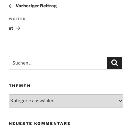
Beitrag
Vorheriger Beitrag
WEITER
Nächster
Beitrag
st
Suchen
Suche
nach:
THEMEN
Themen
NEUESTE KOMMENTARE