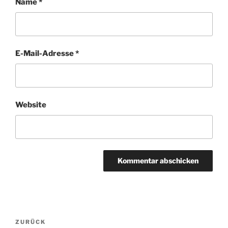
Name
*
E-Mail-Adresse
*
Website
Beitragsnavigation
ZURÜCK
Vorheriger