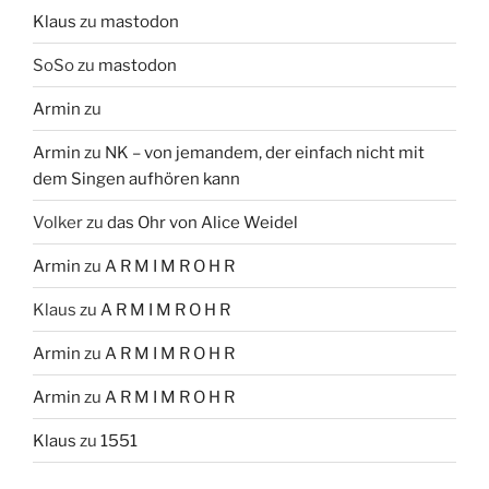
Klaus
zu
mastodon
SoSo
zu
mastodon
Armin
zu
Armin
zu
NK – von jemandem, der einfach nicht mit
dem Singen aufhören kann
Volker
zu
das Ohr von Alice Weidel
Armin
zu
A R M I M R O H R
Klaus
zu
A R M I M R O H R
Armin
zu
A R M I M R O H R
Armin
zu
A R M I M R O H R
Klaus
zu
1551