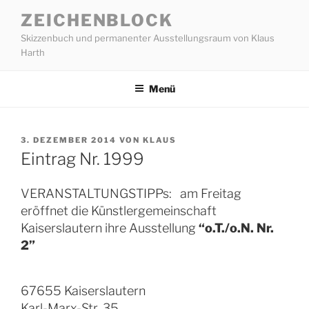
Zum
ZEICHENBLOCK
Inhalt
Skizzenbuch und permanenter Ausstellungsraum von Klaus
springen
Harth
Menü
VERÖFFENTLICHT
3. DEZEMBER 2014
VON
KLAUS
AM
Eintrag Nr. 1999
VERANSTALTUNGSTIPPs: am Freitag
eröffnet die Künstlergemeinschaft
Kaiserslautern ihre Ausstellung
“o.T./o.N. Nr.
2”
67655 Kaiserslautern
Karl-Marx-Str. 35