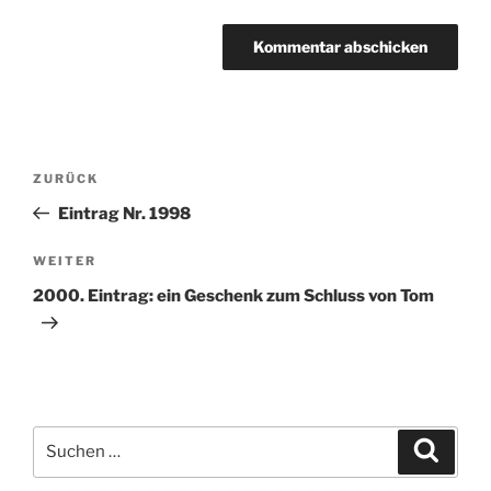
Beitragsnavigation
ZURÜCK
Vorheriger
Beitrag
Eintrag Nr. 1998
WEITER
Nächster
Beitrag
2000. Eintrag: ein Geschenk zum Schluss von Tom
Suchen
Suche
nach: