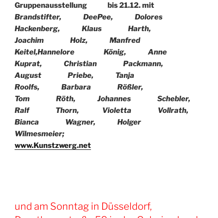
Gruppenausstellung bis 21.12. mit
Brandstifter
,
DeePee
,
Dolores
Hackenberg
,
Klaus Harth
,
Joachim Holz
,
Manfred
Keitel,
Hannelore König,
Anne
Kuprat
,
Christian Packmann
,
August Priebe
,
Tanja
Roolfs
,
Barbara Rößler
,
Tom Röth
,
Johannes Schebler
,
Ralf Thorn
, V
ioletta Vollrath
,
Bianca Wagner
,
Holger
Wilmesmeier;
www.Kunstzwerg.net
und am Sonntag in Düsseldorf,