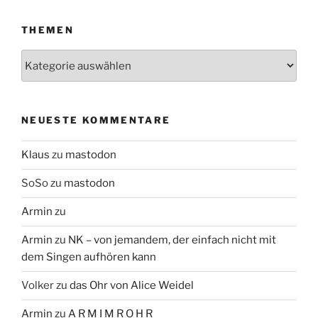
THEMEN
Themen
NEUESTE KOMMENTARE
Klaus
zu
mastodon
SoSo
zu
mastodon
Armin
zu
Armin
zu
NK – von jemandem, der einfach nicht mit
dem Singen aufhören kann
Volker
zu
das Ohr von Alice Weidel
Armin
zu
A R M I M R O H R