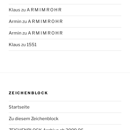
Klaus
zu
A R M I M R O H R
Armin
zu
A R M I M R O H R
Armin
zu
A R M I M R O H R
Klaus
zu
1551
ZEICHENBLOCK
Startseite
Zu diesem Zeichenblock