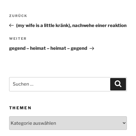
Beitragsnavigation
ZURÜCK
Vorheriger
Beitrag
(my wife is a little kränk), nachwehe einer reaktion
WEITER
Nächster
Beitrag
gegend – heimat – heimat – gegend
Suchen
Suche
nach:
THEMEN
Themen