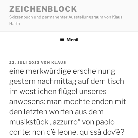
Zum
ZEICHENBLOCK
Inhalt
Skizzenbuch und permanenter Ausstellungsraum von Klaus
springen
Harth
Menü
VERÖFFENTLICHT
22. JULI 2013
VON
KLAUS
AM
eine merkwürdige erscheinung
gestern nachmittag auf dem tisch
im westlichen flügel unseres
anwesens: man möchte enden mit
den letzten worten aus dem
musikstück „azzurro“ von paolo
conte: non c’è leone, quissà dov’è?