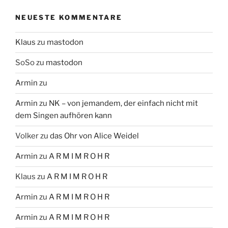
NEUESTE KOMMENTARE
Klaus
zu
mastodon
SoSo
zu
mastodon
Armin
zu
Armin
zu
NK – von jemandem, der einfach nicht mit
dem Singen aufhören kann
Volker
zu
das Ohr von Alice Weidel
Armin
zu
A R M I M R O H R
Klaus
zu
A R M I M R O H R
Armin
zu
A R M I M R O H R
Armin
zu
A R M I M R O H R