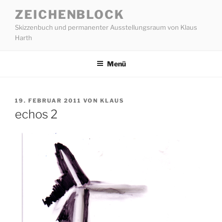
Zum
ZEICHENBLOCK
Inhalt
Skizzenbuch und permanenter Ausstellungsraum von Klaus
springen
Harth
Menü
VERÖFFENTLICHT
19. FEBRUAR 2011
VON
KLAUS
AM
echos 2