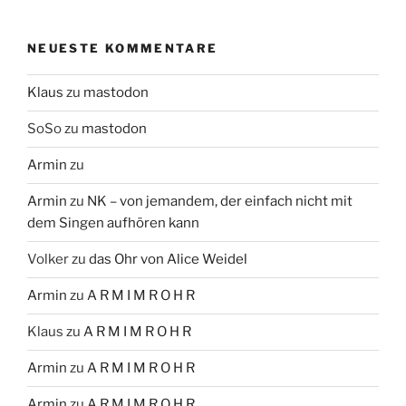
NEUESTE KOMMENTARE
Klaus
zu
mastodon
SoSo
zu
mastodon
Armin
zu
Armin
zu
NK – von jemandem, der einfach nicht mit
dem Singen aufhören kann
Volker
zu
das Ohr von Alice Weidel
Armin
zu
A R M I M R O H R
Klaus
zu
A R M I M R O H R
Armin
zu
A R M I M R O H R
Armin
zu
A R M I M R O H R