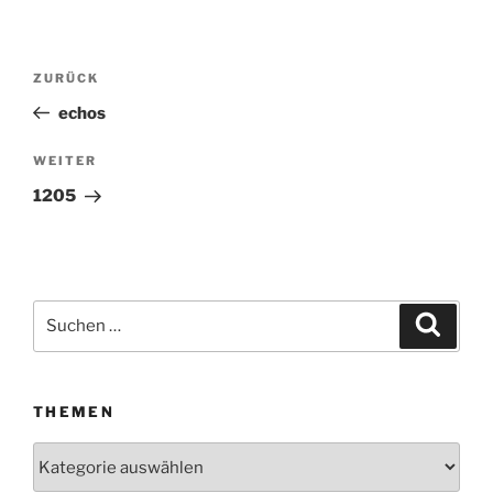
Beitragsnavigation
ZURÜCK
Vorheriger
Beitrag
echos
WEITER
Nächster
Beitrag
1205
Suchen
Suche
nach:
THEMEN
Themen