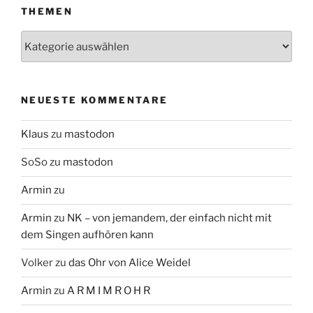
THEMEN
Themen
NEUESTE KOMMENTARE
Klaus
zu
mastodon
SoSo
zu
mastodon
Armin
zu
Armin
zu
NK – von jemandem, der einfach nicht mit
dem Singen aufhören kann
Volker
zu
das Ohr von Alice Weidel
Armin
zu
A R M I M R O H R