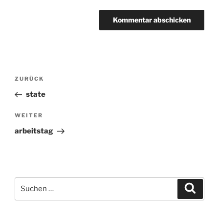
Beitragsnavigation
ZURÜCK
Vorheriger
Beitrag
state
WEITER
Nächster
Beitrag
arbeitstag
Suchen
Suche
nach: