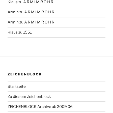
Klaus
zu
A R M I M R O H R
Armin
zu
A R M I M R O H R
Armin
zu
A R M I M R O H R
Klaus
zu
1551
ZEICHENBLOCK
Startseite
Zu diesem Zeichenblock
ZEICHENBLOCK Archive ab 2009 06