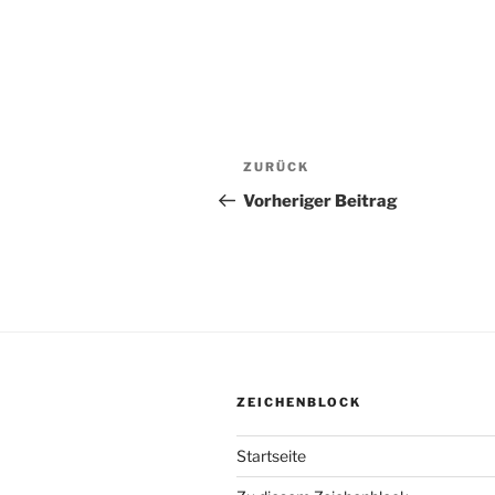
Beitragsnavigation
ZURÜCK
Vorheriger
Beitrag
Vorheriger Beitrag
ZEICHENBLOCK
Startseite