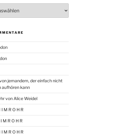
MMENTARE
odon
don
von jemandem, der einfach nicht
n aufhören kann
hr von Alice Weidel
 I M R O H R
 I M R O H R
 I M R O H R