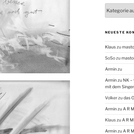
Themen
NEUESTE KO
Klaus
zu
mast
SoSo
zu
masto
Armin
zu
Armin
zu
NK – 
mit dem Singe
Volker
zu
das O
Armin
zu
A R M
Klaus
zu
A R M
Armin
zu
A R M