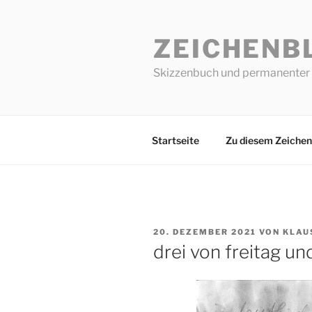
Zum
Inhalt
ZEICHENB
springen
Skizzenbuch und permanenter 
Startseite
Zu diesem Zeichen
VERÖFFENTLICHT
20. DEZEMBER 2021
VON
KLAU
AM
drei von freitag u