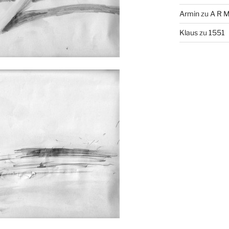
Armin
zu
A R M
Klaus
zu
1551