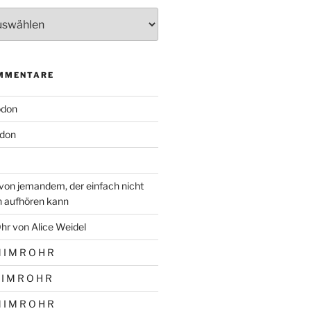
MMENTARE
odon
don
von jemandem, der einfach nicht
n aufhören kann
hr von Alice Weidel
 I M R O H R
 I M R O H R
 I M R O H R