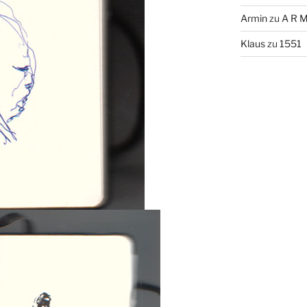
Armin
zu
A R M
Klaus
zu
1551