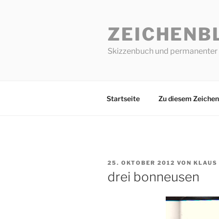
Zum
Inhalt
ZEICHENB
springen
Skizzenbuch und permanenter 
Startseite
Zu diesem Zeichen
VERÖFFENTLICHT
25. OKTOBER 2012
VON
KLAUS
AM
drei bonneusen