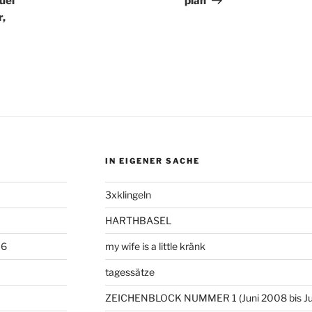
uel
plan
,
IN EIGENER SACHE
3xklingeln
HARTHBASEL
06
my wife is a little kränk
tagessätze
ZEICHENBLOCK NUMMER 1 (Juni 2008 bis Ju