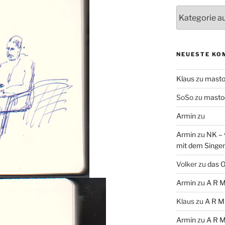
Themen
NEUESTE KO
Klaus
zu
mast
SoSo
zu
masto
Armin
zu
Armin
zu
NK – 
mit dem Singe
Volker
zu
das O
Armin
zu
A R M
Klaus
zu
A R M
Armin
zu
A R M