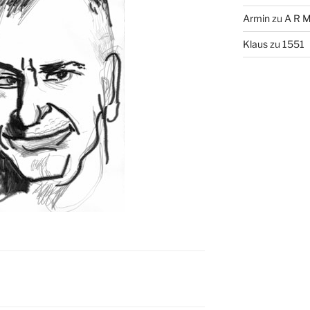
Armin
zu
A R M
Klaus
zu
1551