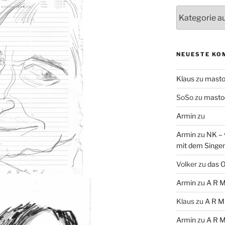
Themen
NEUESTE KO
Klaus
zu
mast
SoSo
zu
masto
Armin
zu
Armin
zu
NK – 
mit dem Singe
Volker
zu
das O
Armin
zu
A R M
Klaus
zu
A R M
Armin
zu
A R M