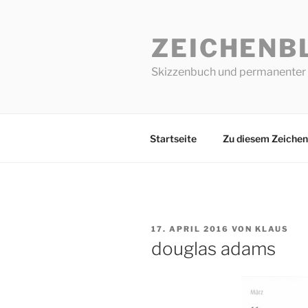
Zum
Inhalt
ZEICHENB
springen
Skizzenbuch und permanenter 
Startseite
Zu diesem Zeichen
VERÖFFENTLICHT
17. APRIL 2016
VON
KLAUS
AM
douglas adams