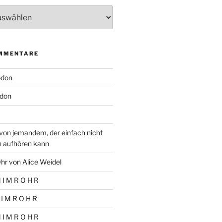
MMENTARE
odon
don
von jemandem, der einfach nicht
n aufhören kann
hr von Alice Weidel
 I M R O H R
 I M R O H R
 I M R O H R