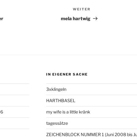
WEITER
Nächster
Beitrag
er
mela hartwig
IN EIGENER SACHE
3xklingeln
HARTHBASEL
06
my wife is a little kränk
tagessätze
ZEICHENBLOCK NUMMER 1 (Juni 2008 bis Ju