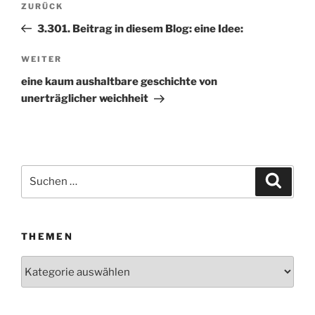
ZURÜCK
Vorheriger
Beitrag
3.301. Beitrag in diesem Blog: eine Idee:
WEITER
Nächster
Beitrag
eine kaum aushaltbare geschichte von
unerträglicher weichheit
Suchen
Suche
nach:
THEMEN
Themen