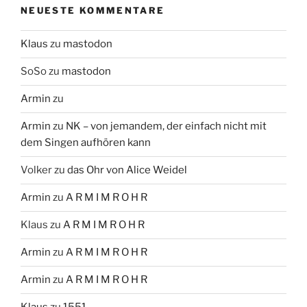
NEUESTE KOMMENTARE
Klaus
zu
mastodon
SoSo
zu
mastodon
Armin
zu
Armin
zu
NK – von jemandem, der einfach nicht mit
dem Singen aufhören kann
Volker
zu
das Ohr von Alice Weidel
Armin
zu
A R M I M R O H R
Klaus
zu
A R M I M R O H R
Armin
zu
A R M I M R O H R
Armin
zu
A R M I M R O H R