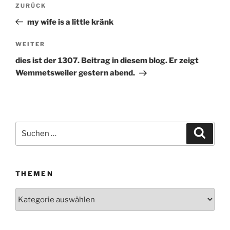
Beitragsnavigation
ZURÜCK
Vorheriger
Beitrag
my wife is a little kränk
WEITER
Nächster
Beitrag
dies ist der 1307. Beitrag in diesem blog. Er zeigt
Wemmetsweiler gestern abend.
Suchen
Suche
nach:
THEMEN
Themen