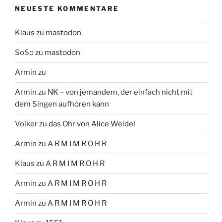
NEUESTE KOMMENTARE
Klaus
zu
mastodon
SoSo
zu
mastodon
Armin
zu
Armin
zu
NK – von jemandem, der einfach nicht mit
dem Singen aufhören kann
Volker
zu
das Ohr von Alice Weidel
Armin
zu
A R M I M R O H R
Klaus
zu
A R M I M R O H R
Armin
zu
A R M I M R O H R
Armin
zu
A R M I M R O H R