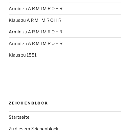
Armin
zu
A R M I M R O H R
Klaus
zu
A R M I M R O H R
Armin
zu
A R M I M R O H R
Armin
zu
A R M I M R O H R
Klaus
zu
1551
ZEICHENBLOCK
Startseite
Zu diesem Zeichenblock