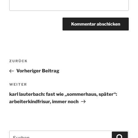
Beitragsnavigation
ZURÜCK
Vorheriger
Beitrag
Vorheriger Beitrag
WEITER
Nächster
Beitrag
karl lauterbach: fast wie „sommerhaus, später“:
arbeiterkindfrisur, immer noch
Suchen
Suche