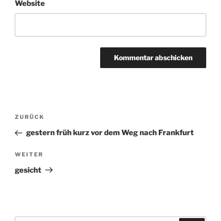
Website
Beitragsnavigation
ZURÜCK
Vorheriger
Beitrag
gestern früh kurz vor dem Weg nach Frankfurt
WEITER
Nächster
Beitrag
gesicht