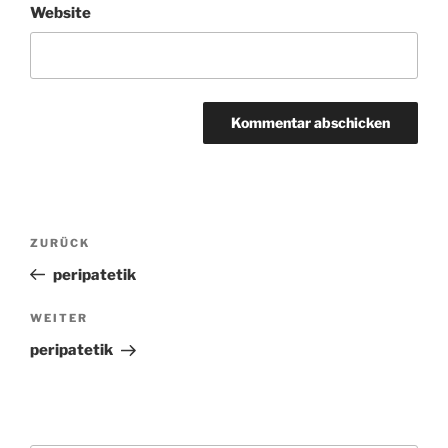
Website
Beitragsnavigation
ZURÜCK
Vorheriger
Beitrag
peripatetik
WEITER
Nächster
Beitrag
peripatetik