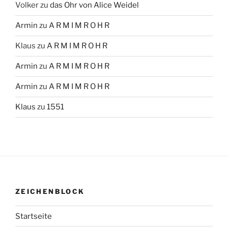
Volker
zu
das Ohr von Alice Weidel
Armin
zu
A R M I M R O H R
Klaus
zu
A R M I M R O H R
Armin
zu
A R M I M R O H R
Armin
zu
A R M I M R O H R
Klaus
zu
1551
ZEICHENBLOCK
Startseite