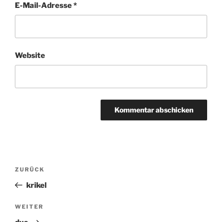
E-Mail-Adresse
*
Website
Beitragsnavigation
ZURÜCK
Vorheriger
Beitrag
krikel
WEITER
Nächster
Beitrag