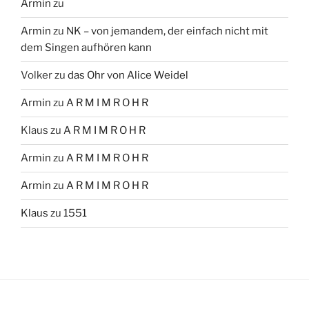
Armin
zu
Armin
zu
NK – von jemandem, der einfach nicht mit
dem Singen aufhören kann
Volker
zu
das Ohr von Alice Weidel
Armin
zu
A R M I M R O H R
Klaus
zu
A R M I M R O H R
Armin
zu
A R M I M R O H R
Armin
zu
A R M I M R O H R
Klaus
zu
1551