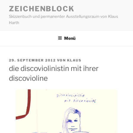
Zum
ZEICHENBLOCK
Inhalt
Skizzenbuch und permanenter Ausstellungsraum von Klaus
springen
Harth
Menü
VERÖFFENTLICHT
29. SEPTEMBER 2012
VON
KLAUS
AM
die discoviolinistin mit ihrer
discovioline