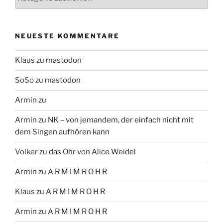
NEUESTE KOMMENTARE
Klaus
zu
mastodon
SoSo
zu
mastodon
Armin
zu
Armin
zu
NK – von jemandem, der einfach nicht mit
dem Singen aufhören kann
Volker
zu
das Ohr von Alice Weidel
Armin
zu
A R M I M R O H R
Klaus
zu
A R M I M R O H R
Armin
zu
A R M I M R O H R