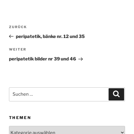
Beitragsnavigation
ZURÜCK
Vorheriger
Beitrag
peripatetik, bänke nr. 12 und 35
WEITER
Nächster
Beitrag
peripatetik bilder nr 39 und 46
Suchen
Suche
nach:
THEMEN
Themen