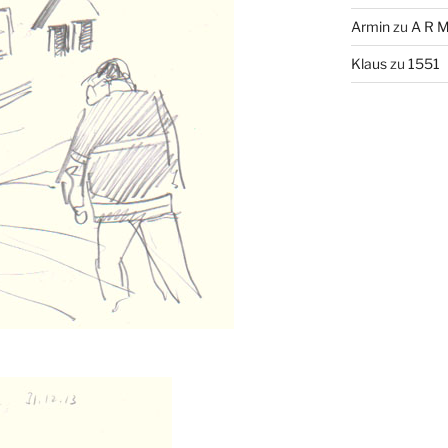
Armin
zu
A R M
Klaus
zu
1551