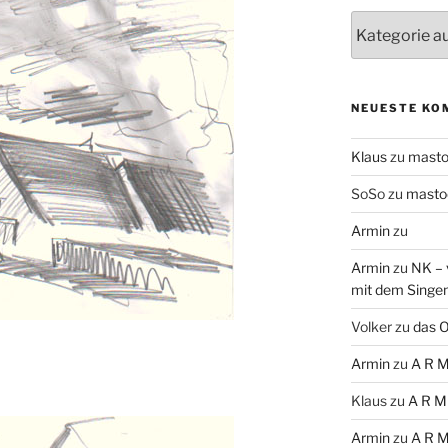
Themen
NEUESTE KO
Klaus
zu
mast
SoSo
zu
masto
Armin
zu
Armin
zu
NK – 
mit dem Singe
Volker
zu
das O
Armin
zu
A R M
Klaus
zu
A R M
Armin
zu
A R M