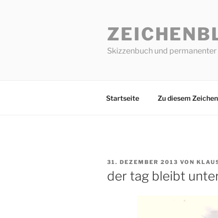
Zum
Inhalt
ZEICHENB
springen
Skizzenbuch und permanenter 
Startseite
Zu diesem Zeichen
VERÖFFENTLICHT
31. DEZEMBER 2013
VON
KLAU
AM
der tag bleibt unt