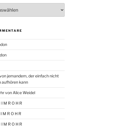
MMENTARE
odon
don
von jemandem, der einfach nicht
n aufhören kann
hr von Alice Weidel
 I M R O H R
 I M R O H R
 I M R O H R