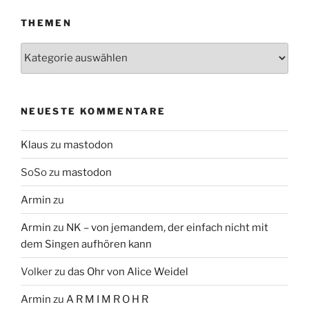
THEMEN
Themen
NEUESTE KOMMENTARE
Klaus
zu
mastodon
SoSo
zu
mastodon
Armin
zu
Armin
zu
NK – von jemandem, der einfach nicht mit
dem Singen aufhören kann
Volker
zu
das Ohr von Alice Weidel
Armin
zu
A R M I M R O H R