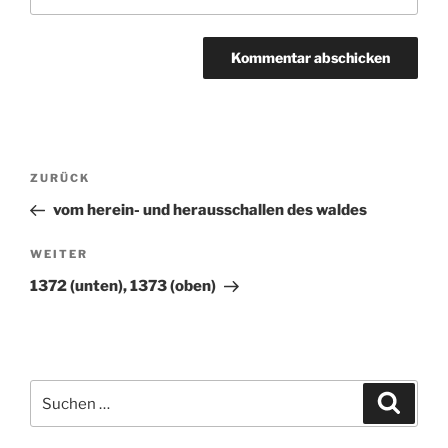
Beitragsnavigation
ZURÜCK
Vorheriger
Beitrag
vom herein- und herausschallen des waldes
WEITER
Nächster
Beitrag
1372 (unten), 1373 (oben)
Suchen
Suche
nach: