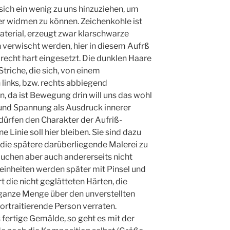
 sich ein wenig zu uns hinzuziehen, um
r widmen zu können. Zeichenkohle ist
Material, erzeugt zwar klarschwarze
n verwischt werden, hier in diesem Aufrß
 recht hart eingesetzt. Die dunklen Haare
Striche, die sich, von einem
 links, bzw. rechts abbiegend
 da ist Bewegung drin will uns das wohl
und Spannung als Ausdruck innerer
ürfen den Charakter der Aufriß-
 Linie soll hier bleiben. Sie sind dazu
 die spätere darüberliegende Malerei zu
auchen aber auch andererseits nicht
einheiten werden später mit Pinsel und
t die nicht geglätteten Härten, die
e ganze Menge über den unverstellten
portraitierende Person verraten.
fertige Gemälde, so geht es mit der