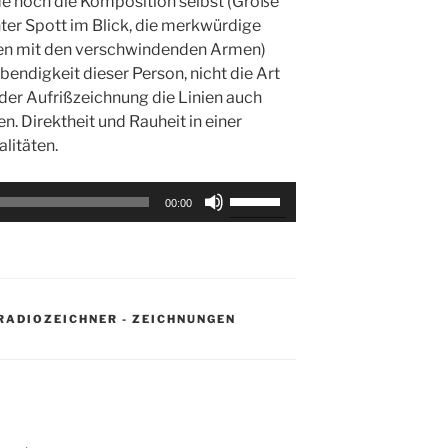
e noch die Komposition selbst (Größe
ter Spott im Blick, die merkwürdige
ssen mit den verschwindenden Armen)
ebendigkeit dieser Person, nicht die Art
n der Aufrißzeichnung die Linien auch
n. Direktheit und Rauheit in einer
litäten.
Pfeiltasten
00:00
Hoch/Runter
benutzen,
um
die
Lautstärke
RADIOZEICHNER - ZEICHNUNGEN
zu
regeln.