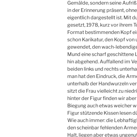
Gemälde, sondern seine Aufriß-Z
in der Erinnerung präsent, ohn
eigentlich dargestellt ist. Mit
gesetzt, 1978, kurz vor ihrem T
Format bestimmenden Kopf ein
schon Karikatur, den Kopf von u
gewendet, den wach-lebendigen 
Mund eine scharf geschittene L
hin abgehend. Auffallend im Ve
beiden links und rechts unterha
man hat den Eindruck, die Arme
unterhalb der Handwurzeln vers
sitzt die Frau vielleicht zu nie
hinter der Figur finden wir ab
Biegung auch etwas weicher wirk
Figur stützende Kissen lesen dü
Wie auch immer: die Lebhaftigk
den scheinbar fehlenden Armen
Halt, liegen aber etwas ungenu