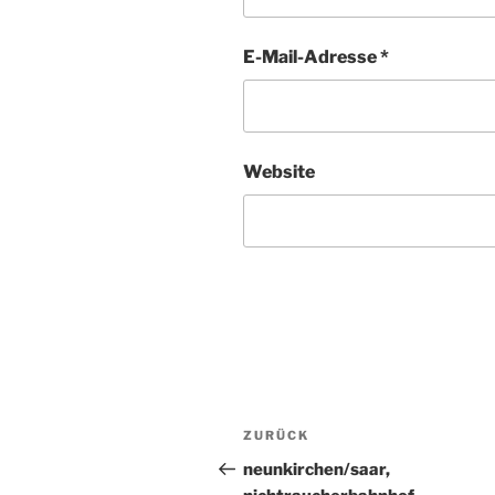
E-Mail-Adresse
*
Website
Beitragsnavigation
ZURÜCK
Vorheriger
Beitrag
neunkirchen/saar,