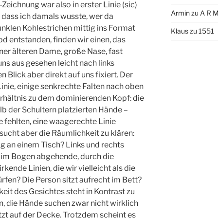
eichnung war also in erster Linie (sic)
Armin
zu
A R M
e dass ich damals wusste, wer da
 dunklen Kohlestrichen mittig ins Format
Klaus
zu
1551
od entstanden, finden wir einen, das
er älteren Dame, große Nase, fast
ns aus gesehen leicht nach links
Blick aber direkt auf uns fixiert. Der
inie, einige senkrechte Falten nach oben
rhältnis zu dem dominierenden Kopf: die
lb der Schultern platzierten Hände –
 fehlten, eine waagerechte Linie
ucht aber die Räumlichkeit zu klären:
drig an einem Tisch? Links und rechts
er im Bogen abgehende, durch die
ende Linien, die wir vielleicht als die
rfen? Die Person sitzt aufrecht im Bett?
eit des Gesichtes steht in Kontrast zu
, die Hände suchen zwar nicht wirklich
tzt auf der Decke. Trotzdem scheint es