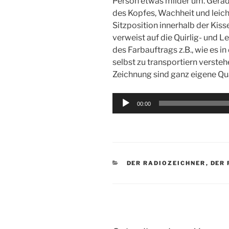
Person etwas milder um. Gerad
des Kopfes, Wachheit und leich
Sitzposition innerhalb der Ki
verweist auf die Quirlig- und L
des Farbauftrags z.B., wie es i
selbst zu transportiern verstehe
Zeichnung sind ganz eigene Qua
Audio-
00:00
Player
KATEGORIEN
DER RADIOZEICHNER
,
DER 