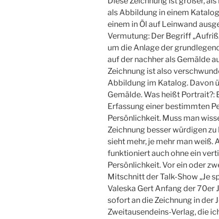
Diese Zeichnung ist größer, als 
als Abbildung in einem Katalo
einem in Öl auf Leinwand ausgef
Vermutung: Der Begriff „Aufrißz
um die Anlage der grundlegende
auf der nachher als Gemälde a
Zeichnung ist also verschwunde
Abbildung im Katalog. Davon üb
Gemälde. Was heißt Portrait?: 
Erfassung einer bestimmten Per
Persönlichkeit. Muss man wisse
Zeichnung besser würdigen zu kö
sieht mehr, je mehr man weiß. A
funktioniert auch ohne ein vert
Persönlichkeit. Vor ein oder zw
Mitschnitt der Talk-Show „Je s
Valeska Gert Anfang der 70er 
sofort an die Zeichnung in de
Zweitausendeins-Verlag, die ic