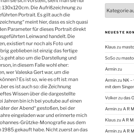
man sie sich vorstellt, sieht man sie nur
Themen
g: 130x120cm. Die Aufrißzeichnung zu
ührten Portrait. Es gilt auch die
eichnung“ meint hier, dass es sich quasi
n Parameter für dieses Portrait direkt
NEUESTE KO
usgeführten Leinwand handelt. Die
n, existiert nur noch als Foto und
Klaus
zu
mast
rig geblieben ist einzig das fertige
Es geht also um die Darstellung und
SoSo
zu
masto
son, in diesem Falle wohl eher:
Armin
zu
n, wer Valeska Gert war, um die
nnen? Es ist so, wie es oft ist: man
Armin
zu
NK – 
ber es ist auch so: die Zeichnung
mit dem Singe
ieftes Wissen über die dargestellte
Volker
zu
das O
ei Jahren bin ich bei youtube auf einen
päter der Abend“ gestoßen, bei der
Armin
zu
A R M
Jahre eingeladen war und erinnerte mich
Klaus
zu
A R M
r Johannes-Grützke-Monografie aus dem
h 1985 gekauft habe. Nicht zuerst an das
Armin
zu
A R M