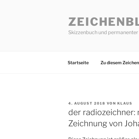
Zum
Inhalt
ZEICHENB
springen
Skizzenbuch und permanenter 
Startseite
Zu diesem Zeichen
VERÖFFENTLICHT
4. AUGUST 2018
VON
KLAUS
AM
der radiozeichner: n
Zeichnung von Joh