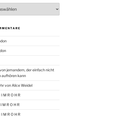
MMENTARE
odon
don
von jemandem, der einfach nicht
n aufhören kann
hr von Alice Weidel
 I M R O H R
 I M R O H R
 I M R O H R