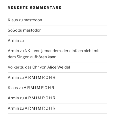
NEUESTE KOMMENTARE
Klaus
zu
mastodon
SoSo
zu
mastodon
Armin
zu
Armin
zu
NK – von jemandem, der einfach nicht mit
dem Singen aufhören kann
Volker
zu
das Ohr von Alice Weidel
Armin
zu
A R M I M R O H R
Klaus
zu
A R M I M R O H R
Armin
zu
A R M I M R O H R
Armin
zu
A R M I M R O H R