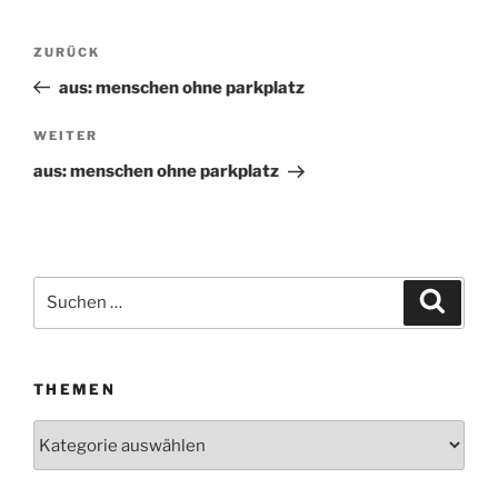
Beitragsnavigation
ZURÜCK
Vorheriger
Beitrag
aus: menschen ohne parkplatz
WEITER
Nächster
Beitrag
aus: menschen ohne parkplatz
Suchen
Suche
nach:
THEMEN
Themen