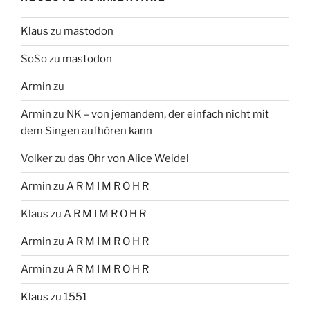
Klaus
zu
mastodon
SoSo
zu
mastodon
Armin
zu
Armin
zu
NK – von jemandem, der einfach nicht mit
dem Singen aufhören kann
Volker
zu
das Ohr von Alice Weidel
Armin
zu
A R M I M R O H R
Klaus
zu
A R M I M R O H R
Armin
zu
A R M I M R O H R
Armin
zu
A R M I M R O H R
Klaus
zu
1551