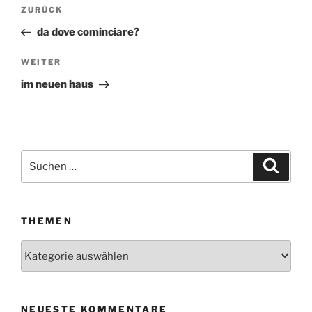
Beitragsnavigation
ZURÜCK
Vorheriger
Beitrag
da dove cominciare?
WEITER
Nächster
Beitrag
im neuen haus
Suchen
Suche
nach:
THEMEN
Themen
NEUESTE KOMMENTARE