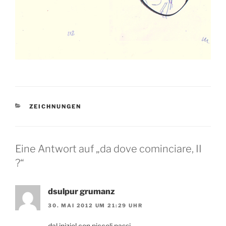
KATEGORIEN
ZEICHNUNGEN
Eine Antwort auf „da dove cominciare, II
?“
dsulpur grumanz
30. MAI 2012 UM 21:29 UHR
dal inizio! con piccoli passi…..