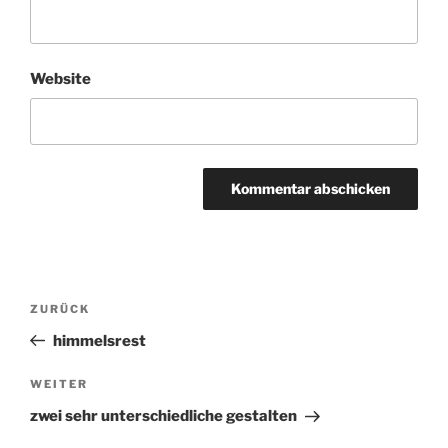
Website
Beitragsnavigation
ZURÜCK
Vorheriger
Beitrag
himmelsrest
WEITER
Nächster
Beitrag
zwei sehr unterschiedliche gestalten