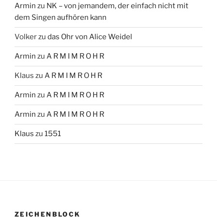
Armin
zu
NK – von jemandem, der einfach nicht mit
dem Singen aufhören kann
Volker
zu
das Ohr von Alice Weidel
Armin
zu
A R M I M R O H R
Klaus
zu
A R M I M R O H R
Armin
zu
A R M I M R O H R
Armin
zu
A R M I M R O H R
Klaus
zu
1551
ZEICHENBLOCK