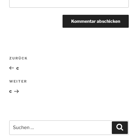
Beitragsnavigation
ZURÜCK
Vorheriger
Beitrag
c
WEITER
Nächster
Beitrag
c
Suchen
Suche
nach: