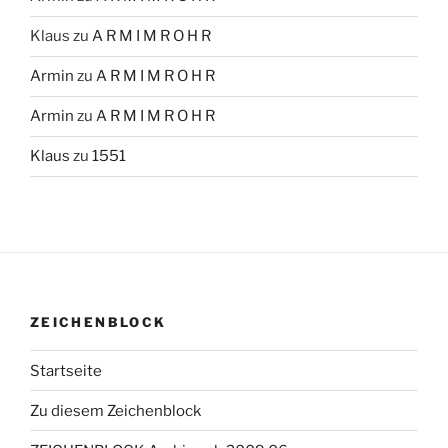
Klaus
zu
A R M I M R O H R
Armin
zu
A R M I M R O H R
Armin
zu
A R M I M R O H R
Klaus
zu
1551
ZEICHENBLOCK
Startseite
Zu diesem Zeichenblock