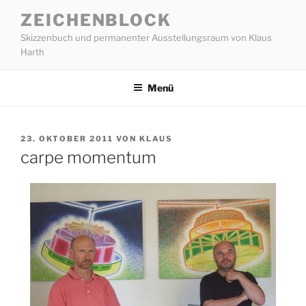
Zum
ZEICHENBLOCK
Inhalt
Skizzenbuch und permanenter Ausstellungsraum von Klaus
springen
Harth
Menü
VERÖFFENTLICHT
23. OKTOBER 2011
VON
KLAUS
AM
carpe momentum