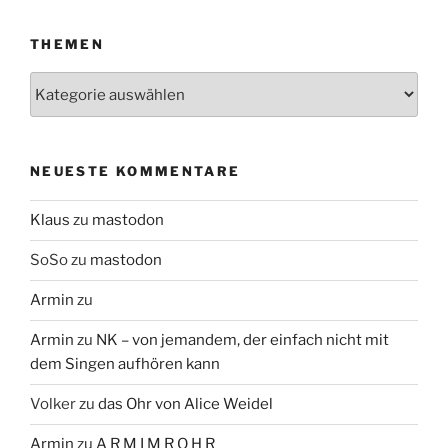
THEMEN
Themen
NEUESTE KOMMENTARE
Klaus
zu
mastodon
SoSo
zu
mastodon
Armin
zu
Armin
zu
NK – von jemandem, der einfach nicht mit
dem Singen aufhören kann
Volker
zu
das Ohr von Alice Weidel
Armin
zu
A R M I M R O H R