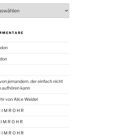
MMENTARE
odon
don
von jemandem, der einfach nicht
n aufhören kann
hr von Alice Weidel
 I M R O H R
 I M R O H R
 I M R O H R