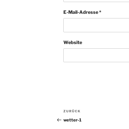
E-Mail-Adresse
*
Website
Beitragsnavigation
ZURÜCK
Vorheriger
Beitrag
wetter-1