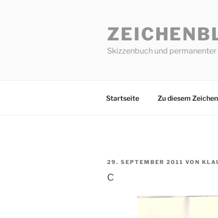
Zum
Inhalt
ZEICHENB
springen
Skizzenbuch und permanenter 
Startseite
Zu diesem Zeichen
VERÖFFENTLICHT
29. SEPTEMBER 2011
VON
KLA
AM
c