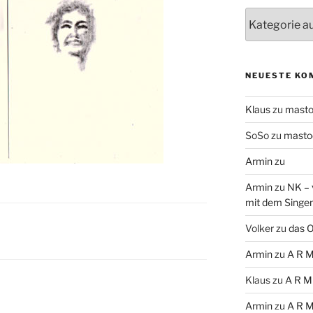
Themen
NEUESTE KO
Klaus
zu
mast
SoSo
zu
masto
Armin
zu
Armin
zu
NK – 
mit dem Singe
Volker
zu
das O
Armin
zu
A R M
Klaus
zu
A R M
Armin
zu
A R M