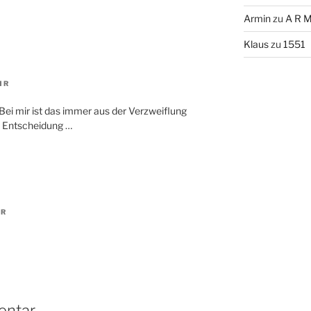
Armin
zu
A R M
Klaus
zu
1551
HR
 Bei mir ist das immer aus der Verzweiflung
e Entscheidung …
HR
entar