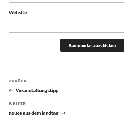
Website
Beitragsnavigation
ZURÜCK
Vorheriger
Beitrag
Veranstaltungstipp
WEITER
Nächster
Beitrag
neues aus dem landtag