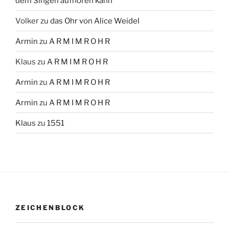
dem Singen aufhören kann
Volker
zu
das Ohr von Alice Weidel
Armin
zu
A R M I M R O H R
Klaus
zu
A R M I M R O H R
Armin
zu
A R M I M R O H R
Armin
zu
A R M I M R O H R
Klaus
zu
1551
ZEICHENBLOCK