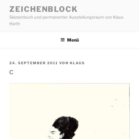
Zum
ZEICHENBLOCK
Inhalt
Skizzenbuch und permanenter Ausstellungsraum von Klaus
springen
Harth
Menü
VERÖFFENTLICHT
24. SEPTEMBER 2011
VON
KLAUS
AM
c