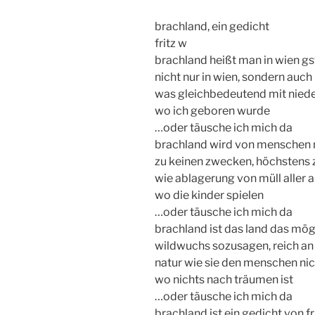
brachland, ein gedicht
fritz w
brachland heißt man in wien gs
nicht nur in wien, sondern au
was gleichbedeutend mit nieder
wo ich geboren wurde
…oder täusche ich mich da
brachland wird von menschen n
zu keinen zwecken, höchstens z
wie ablagerung von müll aller 
wo die kinder spielen
…oder täusche ich mich da
brachland ist das land das mögl
wildwuchs sozusagen, reich an 
natur wie sie den menschen ni
wo nichts nach träumen ist
…oder täusche ich mich da
brachland ist ein gedicht von f