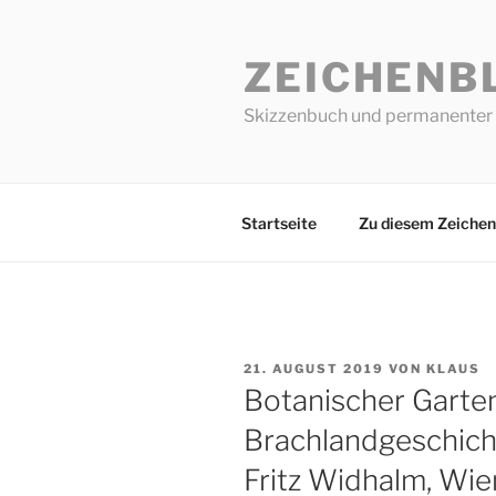
Zum
Inhalt
ZEICHENB
springen
Skizzenbuch und permanenter 
Startseite
Zu diesem Zeichen
VERÖFFENTLICHT
21. AUGUST 2019
VON
KLAUS
AM
Botanischer Garte
Brachlandgeschich
Fritz Widhalm, Wie