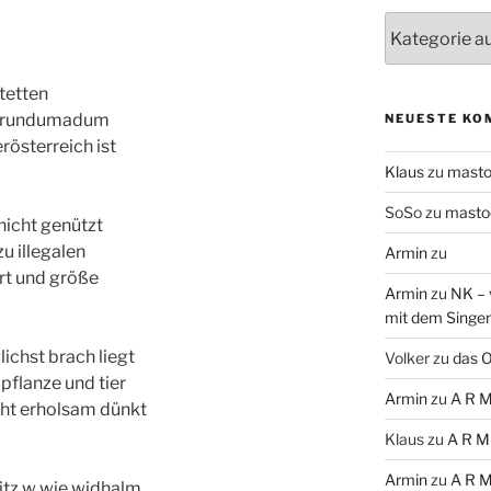
Themen
tetten
ch rundumadum
NEUESTE KO
österreich ist
Klaus
zu
mast
SoSo
zu
masto
icht genützt
u illegalen
Armin
zu
art und größe
Armin
zu
NK – 
mit dem Singe
ichst brach liegt
Volker
zu
das O
pflanze und tier
Armin
zu
A R M
cht erholsam dünkt
Klaus
zu
A R M
Armin
zu
A R M
ritz w wie widhalm