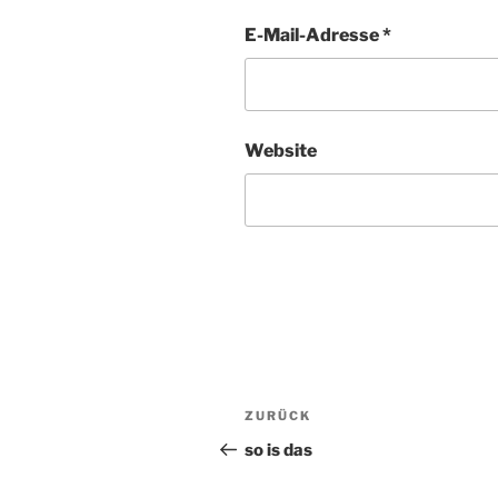
E-Mail-Adresse
*
Website
Beitragsnavigation
ZURÜCK
Vorheriger
Beitrag
so is das