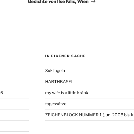
Gedichte von Ilse Kilic, Wien
IN EIGENER SACHE
3xklingeln
HARTHBASEL
06
my wife is a little kränk
tagessätze
ZEICHENBLOCK NUMMER 1 (Juni 2008 bis Ju