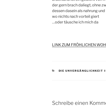
der gern brach daliegt, ohne z
dessen dasein als nahrung und 
wo nichts nach vorteil giert
…oder täusche ich mich da
LINK ZUM FRÖHLICHEN WO
KATEGORIEN
DIE UNVERGÄNGLICHKEIT 
Schreibe einen Komm