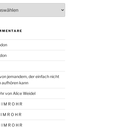
MMENTARE
odon
don
von jemandem, der einfach nicht
n aufhören kann
hr von Alice Weidel
 I M R O H R
 I M R O H R
 I M R O H R