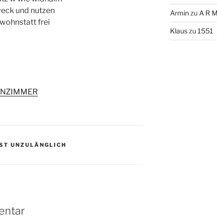
weck und nutzen
Armin
zu
A R M
wohnstatt frei
Klaus
zu
1551
HNZIMMER
IST UNZULÄNGLICH
entar