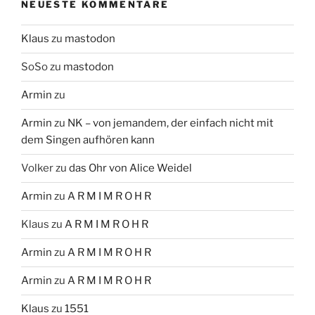
NEUESTE KOMMENTARE
Klaus
zu
mastodon
SoSo
zu
mastodon
Armin
zu
Armin
zu
NK – von jemandem, der einfach nicht mit
dem Singen aufhören kann
Volker
zu
das Ohr von Alice Weidel
Armin
zu
A R M I M R O H R
Klaus
zu
A R M I M R O H R
Armin
zu
A R M I M R O H R
Armin
zu
A R M I M R O H R
Klaus
zu
1551