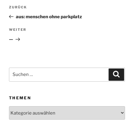
Beitragsnavigation
ZURÜCK
Vorheriger
Beitrag
aus: menschen ohne parkplatz
WEITER
Nächster
Beitrag
—
Suchen
Suche
nach:
THEMEN
Themen