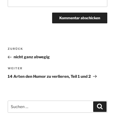
Beitragsnavigation
ZURÜCK
Vorheriger
Beitrag
nicht ganz abwegig
WEITER
Nächster
Beitrag
14 Arten den Humor zu verlieren, Teil 1 und 2
Suchen
Suche
nach: