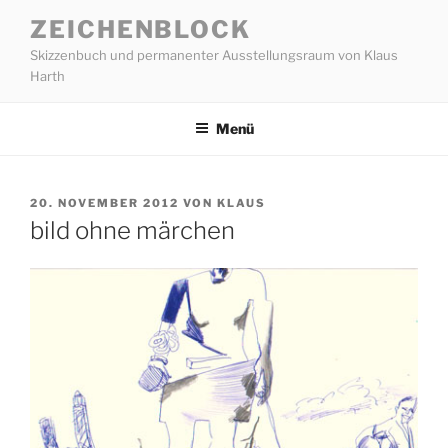
Zum
ZEICHENBLOCK
Inhalt
Skizzenbuch und permanenter Ausstellungsraum von Klaus
springen
Harth
Menü
VERÖFFENTLICHT
20. NOVEMBER 2012
VON
KLAUS
AM
bild ohne märchen