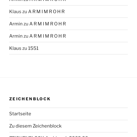
Klaus
zu
A R M I M R O H R
Armin
zu
A R M I M R O H R
Armin
zu
A R M I M R O H R
Klaus
zu
1551
ZEICHENBLOCK
Startseite
Zu diesem Zeichenblock