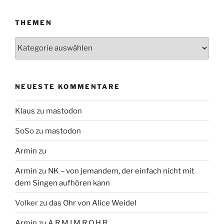
THEMEN
Themen
NEUESTE KOMMENTARE
Klaus
zu
mastodon
SoSo
zu
mastodon
Armin
zu
Armin
zu
NK – von jemandem, der einfach nicht mit
dem Singen aufhören kann
Volker
zu
das Ohr von Alice Weidel
Armin
zu
A R M I M R O H R