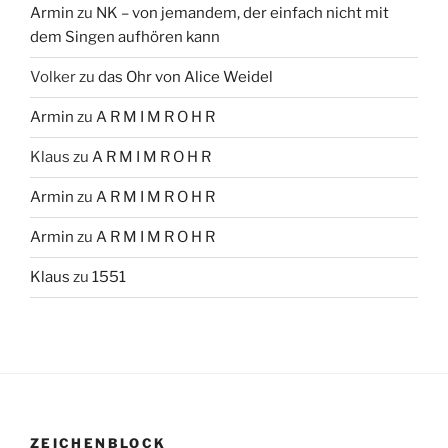
Armin
zu
NK – von jemandem, der einfach nicht mit
dem Singen aufhören kann
Volker
zu
das Ohr von Alice Weidel
Armin
zu
A R M I M R O H R
Klaus
zu
A R M I M R O H R
Armin
zu
A R M I M R O H R
Armin
zu
A R M I M R O H R
Klaus
zu
1551
ZEICHENBLOCK