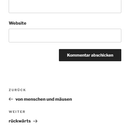
Website
Beitragsnavigation
ZURÜCK
Vorheriger
Beitrag
von menschen und mäusen
WEITER
Nächster
Beitrag
rückwärts